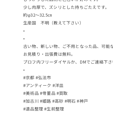
少し肉厚で、ズシリとした持ちごたえです。
約φ32〜32.5㎝
生産国 不明（教えて下さい）
•
•
古い物、新しい物、ご不用となった品、可能
お見積り・出張費は無料。
プロフ内フリーダイヤルか、DMでご連絡下さ
•
#京都 #弘法市
#アンティーク #洋皿
#美術品 #骨董品 #買取
#加古川 #姫路 #高砂 #明石 #神戸
#遺品整理 #生前整理