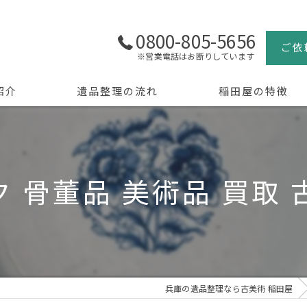
0800-805-5656
ご依
※営業電話はお断りしています
紹介
遺品整理の流れ
稲田屋の特徴
よくある質問
買取
生前整理
 骨董品 美術品 買取
骨董品
美術品
京都の遺品整理
兵庫の遺品整理なら古美術 稲田屋