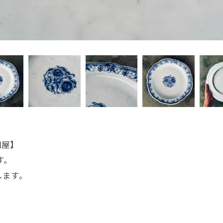
田屋】
す。
します。