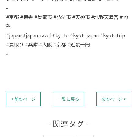
•
#京都 #東寺 #骨董市 #弘法市 #天神市 #北野天満宮 #灼
熱
#japan #japantravel #kyoto #kyotojapan #kyototrip
#買取り #兵庫 #大阪 #京都 #近畿一円
•
< 前のページ
一覧に戻る
次のページ >
関連タグ